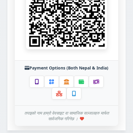
Payment Options (Both Nepal & India)
तपाइको नाम हाम्रो वेवसाइट वा सामाजिक सञ्जालहरु मार्फत
सार्वजनिक गरिनेछ ।