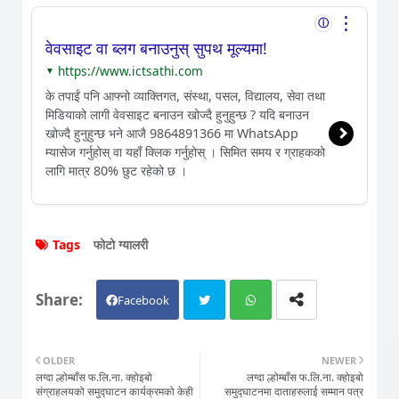
⋮
ⓘ
वेवसाइट वा ब्लग बनाउनुस् सुपथ मूल्यमा!
https://www.ictsathi.com
▼
के तपाईं पनि आफ्नो व्याक्तिगत, संस्था, पसल, विद्यालय, सेवा तथा
मिडियाको लागी वेवसाइट बनाउन खोज्दै हुनुहुन्छ ? यदि बनाउन
खोज्दै हुनुहुन्छ भने आजै 9864891366 मा WhatsApp
म्यासेज गर्नुहोस् वा यहाँ क्लिक गर्नुहोस् । सिमित समय र ग्राहकको
लागि मात्र 80% छुट रहेको छ ।
Tags
फोटो ग्यालरी
Facebook
Twit
Wh
OLDER
NEWER
लग्दा ल्होम्बाँस फ.लि.ना. क्होइबो
लग्दा ल्होम्बाँस फ.लि.ना. क्होइबो
ter
atsa
संग्राहलयको समुद्घाटन कार्यक्रमको केही
समुद्घाटनमा दाताहरुलाई सम्मान पत्र