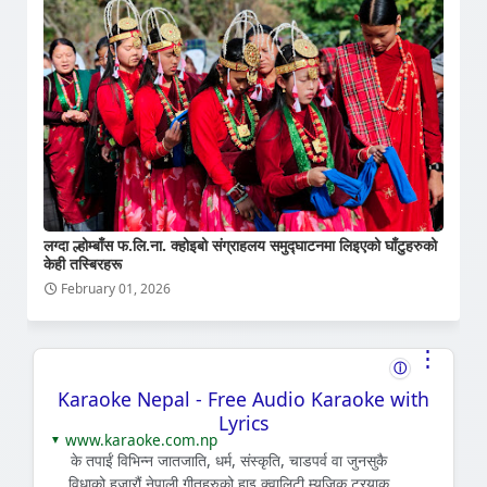
लग्दा ल्होम्बाँस फ.लि.ना. क्होइबो संग्राहलय समुद्घाटनमा लिइएको घाँटुहरुको
केही तस्बिरहरू
February 01, 2026
⋮
ⓘ
Karaoke Nepal - Free Audio Karaoke with
Lyrics
www.karaoke.com.np
▼
के तपाईं विभिन्न जातजाति, धर्म, संस्कृति, चाडपर्व वा जुनसुकै
विधाको हजारौं नेपाली गीतहरुको हाइ क्वालिटी म्युजिक ट्रयाक