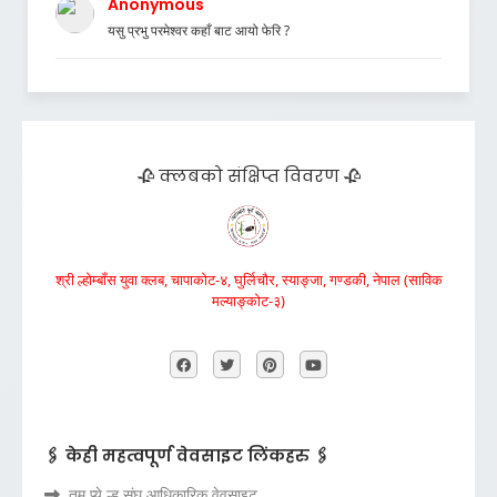
Anonymous
यसु प्रभु परमेश्वर कहाँ बाट आयो फेरि ?
🥀 क्लबको संक्षिप्त विवरण 🥀
श्री ल्होम्बाँस युवा क्लब, चापाकोट-४, घुर्लिचौर, स्याङ्जा, गण्डकी, नेपाल (साविक
मल्याङ्कोट-३)
🖇️ केही महत्वपूर्ण वेवसाइट लिंकहरु 🖇️
तमु प्ये ल्हु संघ आधिकारिक वेवसाइट