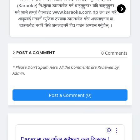
(Karaoke) निःशुल्क डाउनलोड गर्न चाहनुहुन्छ? यदि चाहनुहुन्छ
भने आजै हाम्रो वेवसाइट www.karaoke.com.np लग इन गरि
आफूलाई मनपर्ने म्युजिक ट्रयाक डाउनलोड गरेर अफलाइनमा वा
डाउनलोड नगरि सिधै अनलाइनमै गित गाउन अभ्यास गर्नुहोस् ।
POST A COMMENT
0 Comments
* Please Don't Spam Here. All the Comments are Reviewed by
Admin.
Post a Comment (0)
⋮
ⓘ
Daraz मा यस वर्षका सबैभन्दा ठूला डिलहरू !