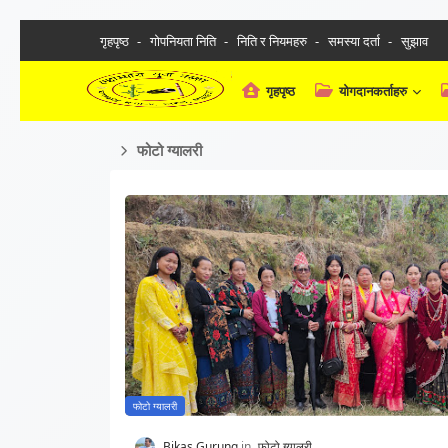
गृहपृष्ठ
गोपनियता निति
निति र नियमहरु
समस्या दर्ता
सुझाव
गृहपृष्ठ
योगदानकर्ताहरु
फोटो ग्यालरी
फोटो ग्यालरी
Bikas Gurung
फोटो ग्यालरी