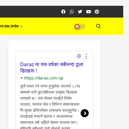
ना एवम् सन्देश
⋮
ⓘ
Daraz मा यस वर्षका सबैभन्दा ठूला
डिलहरू !
https://daraz.com.np
▼
ठूलो बचत गर्न तयार हुनुहोस्! दराजले ८८%
सम्मको भारी छुटसहितका उत्कृष्ट डिलहरू
ल्याएको छ। यस सेलमा तपाईंले विशेष
भाउचर, फ्ल्यास सेल र विभिन्न सामानहरूमा
निःशुल्क डेलिभरीका अफरहरू पाउनुहुनेछ।
तपाईंलाई मनपर्ने ब्रान्ड र अत्यावश्यक
सामानहरू सबै अहिले सेलमा उपलब्ध छन्।
महिनाकै सबैभन्दा ठूलो सेलको अवसर