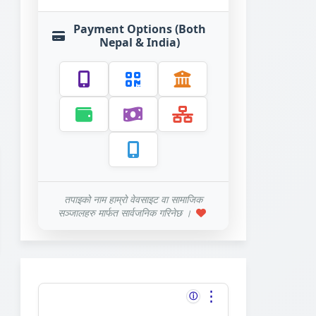
Payment Options (Both
Nepal & India)
तपाइको नाम हाम्रो वेवसाइट वा सामाजिक
सञ्जालहरु मार्फत सार्वजनिक गरिनेछ ।
⋮
ⓘ