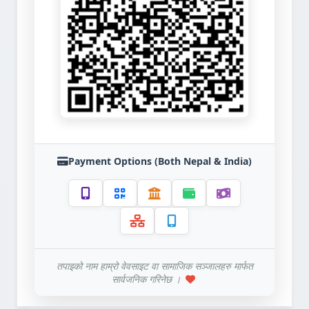
Payment Options (Both Nepal & India)
तपाइको नाम हाम्रो वेवसाइट वा सामाजिक सञ्जालहरु मार्फत
सार्वजनिक गरिनेछ ।