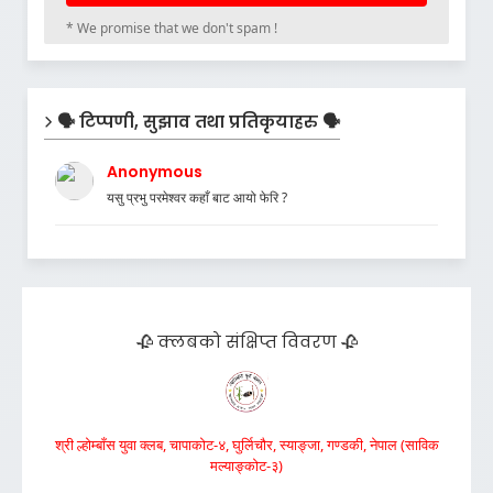
* We promise that we don't spam !
🗣️ टिप्पणी, सुझाव तथा प्रतिकृयाहरु 🗣️
Anonymous
यसु प्रभु परमेश्वर कहाँ बाट आयो फेरि ?
🥀 क्लबको संक्षिप्त विवरण 🥀
श्री ल्होम्बाँस युवा क्लब, चापाकोट-४, घुर्लिचौर, स्याङ्जा, गण्डकी, नेपाल (साविक
मल्याङ्कोट-३)