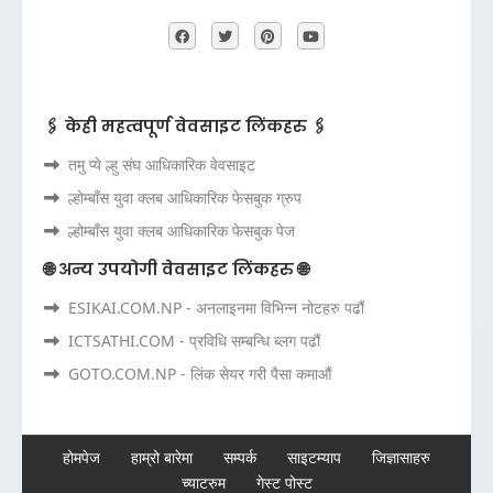
🖇️ केही महत्वपूर्ण वेवसाइट लिंकहरु 🖇️
तमु प्ये ल्हु संघ आधिकारिक वेवसाइट
ल्होम्बाँस युवा क्लब आधिकारिक फेसबुक ग्रुप
ल्होम्बाँस युवा क्लब आधिकारिक फेसबुक पेज
🌐 अन्य उपयोगी वेवसाइट लिंकहरु 🌐
ESIKAI.COM.NP - अनलाइनमा विभिन्न नोटहरु पढौं
ICTSATHI.COM - प्रविधि सम्बन्धि ब्लग पढौं
GOTO.COM.NP - लिंक सेयर गरी पैसा कमाऔं
होमपेज
हाम्रो बारेमा
सम्पर्क
साइटम्याप
जिज्ञासाहरु
च्याटरुम
गेस्ट पोस्ट