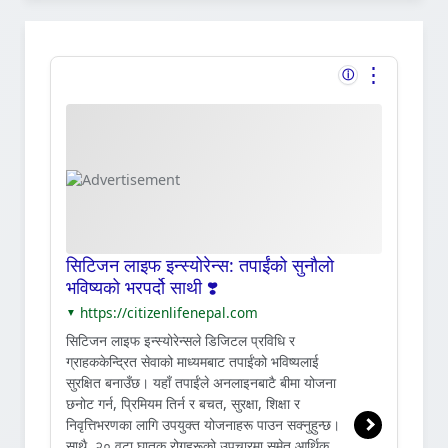
⋮
ⓘ
सिटिजन लाइफ इन्स्योरेन्स: तपाईंको सुनौलो
भविष्यको भरपर्दो साथी ❣️
https://citizenlifenepal.com
▼
सिटिजन लाइफ इन्स्योरेन्सले डिजिटल प्रविधि र
ग्राहककेन्द्रित सेवाको माध्यमबाट तपाईंको भविष्यलाई
सुरक्षित बनाउँछ। यहाँ तपाईंले अनलाइनबाटै बीमा योजना
छनोट गर्न, प्रिमियम तिर्न र बचत, सुरक्षा, शिक्षा र
निवृत्तिभरणका लागि उपयुक्त योजनाहरू पाउन सक्नुहुन्छ।
साथै, २० वटा घातक रोगहरूको उपचारमा समेत आर्थिक