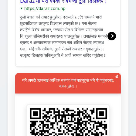
Daraz मा यस वर्षका सबैभन्दा ठूला डिलहरू !
https://daraz.com.np
▼
ठूलो बचत गर्न तयार हुनुहोस्! दराजले ८८% सम्मको भारी
छुटसहितका उत्कृष्ट डिलहरू ल्याएको छ। यस सेलमा
तपाईंले विशेष भाउचर, फ्ल्यास सेल र विभिन्न सामानहरूमा
निःशुल्क डेलिभरीका अफरहरू पाउनुहुनेछ। तपाईंलाई मनपर्ने
ब्रान्ड र अत्यावश्यक सामानहरू सबै अहिले सेलमा उपलब्ध
छन्। महिनाकै सबैभन्दा ठूलो सेलको अवसर नगुमाउनुहोस्।
उत्कृष्ट डिलहरू सकिनुअघि नै आजै सामान खरिद गर्नुहोस् !
💰
यदि हाम्रो क्लबलाई आर्थिक सहयोग गर्न चाहनुहुन्छ भने यो क्यूआरबाट
पठाउनुहोस् ।