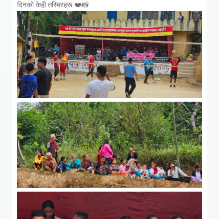
दिनको केही तस्बिरहरू ❤️📸