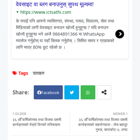
वेवसाइट वा ब्लग बनाउनुस् सुपथ मूल्यमा!
https://www.ictsathi.com
▼
के तपाईं पनि आफ्नो व्याक्तिगत, संस्था, पसल, विद्यालय, सेवा तथा
मिडियाको लागी वेवसाइट बनाउन खोज्दै हुनुहुन्छ ? यदि बनाउन
खोज्दै हुनुहुन्छ भने आजै 9864891366 मा WhatsApp
म्यासेज गर्नुहोस् वा यहाँ क्लिक गर्नुहोस् । सिमित समय र ग्राहकको
लागि मात्र 80% छुट रहेको छ ।
Tags
दाताहरु
Facebook
Twit
Wh
OLDER
NEWER
३६ औँ वार्षिकोत्सव तथा विजया दशमी
३६ औँ वार्षिकोत्सव तथा विजया दशमी
ter
atsa
कार्यक्रमको तेस्रो दिनको तस्बिरहरू
कार्यक्रमको सहयोगदाता - लेस बहादुर
गुरुङ, चापाकोट-४, लग्दा
pp