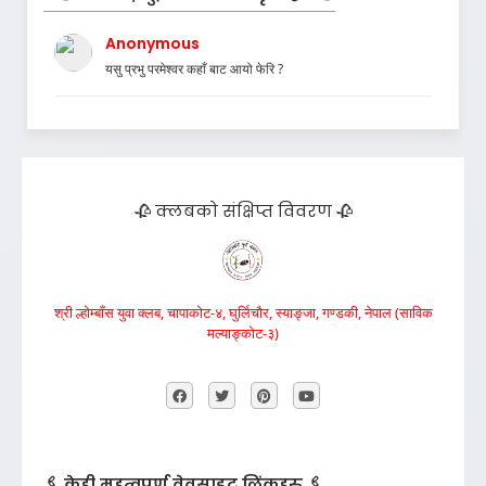
Anonymous
यसु प्रभु परमेश्वर कहाँ बाट आयो फेरि ?
🥀 क्लबको संक्षिप्त विवरण 🥀
श्री ल्होम्बाँस युवा क्लब, चापाकोट-४, घुर्लिचौर, स्याङ्जा, गण्डकी, नेपाल (साविक
मल्याङ्कोट-३)
🖇️ केही महत्वपूर्ण वेवसाइट लिंकहरु 🖇️