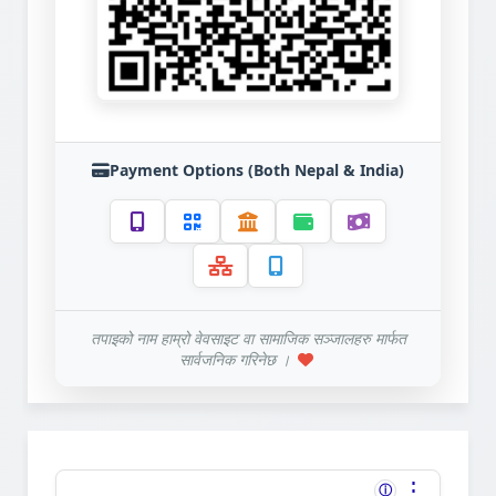
Payment Options (Both Nepal & India)
तपाइको नाम हाम्रो वेवसाइट वा सामाजिक सञ्जालहरु मार्फत
सार्वजनिक गरिनेछ ।
⋮
ⓘ