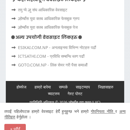
तमु प्ये ल्हु संघ आधिकारिक वेवसाइट
ल्होम्बाँस युवा क्लब आधिकारिक फेसबुक ग्रुप
ल्होम्बाँस युवा क्लब आधिकारिक फेसबुक पेज
🌐 अन्य उपयोगी वेवसाइट लिंकहरु 🌐
ESIKAI.COM.NP - अनलाइनमा विभिन्न नोटहरु पढौं
ICTSATHI.COM - प्रविधि सम्बन्धि ब्लग पढौं
GOTO.COM.NP - लिंक सेयर गरी पैसा कमाऔं
होमपेज
हाम्रो बारेमा
सम्पर्क
साइटम्याप
जिज्ञासाहरु
च्याटरुम
गेस्ट पोस्ट
प्रतिलिपि अधिकार ©
2026 ल्होम्बाँस युवा क्लब (LYC)
तपाईं पहिलोपटक हाम्रो वेवसाइट हेर्दै हुनुहुन्छ भने हाम्रो
गोपनियता नीति
र
अन्य
🌐 वेवसाइट निर्माण/डिजाइनर/व्यवस्थापक:
बिकास गुरुङ
नीतिहरु
हेर्नुहोला ।
× पर्दैनँ