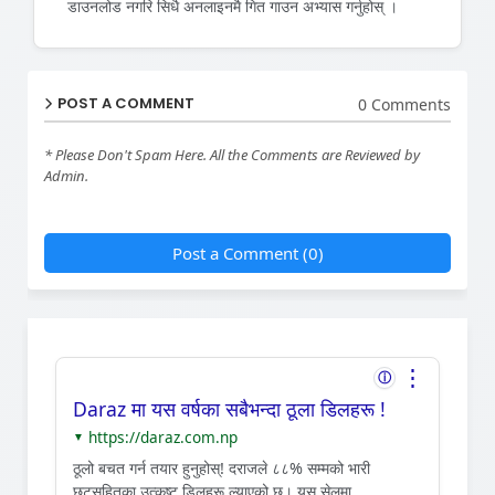
डाउनलोड नगरि सिधै अनलाइनमै गित गाउन अभ्यास गर्नुहोस् ।
POST A COMMENT
0 Comments
* Please Don't Spam Here. All the Comments are Reviewed by
Admin.
Post a Comment (0)
⋮
ⓘ
Daraz मा यस वर्षका सबैभन्दा ठूला डिलहरू !
https://daraz.com.np
▼
ठूलो बचत गर्न तयार हुनुहोस्! दराजले ८८% सम्मको भारी
छुटसहितका उत्कृष्ट डिलहरू ल्याएको छ। यस सेलमा